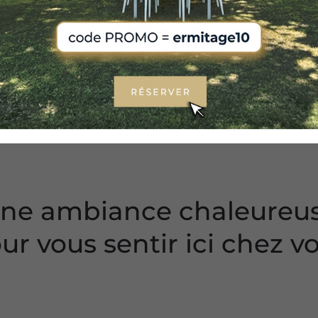
VIDÉO
GALERIE PHOTO
ne ambiance chaleureu
ur vous sentir ici chez v