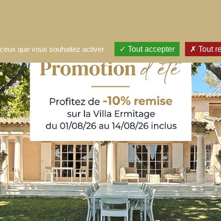
ACCUEIL
CHAMBRES
SERVICES
SITUATION
CONTACT
r ceux que vous souhaitez activer
Tout accepter
Tout r