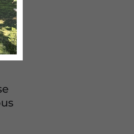
se
ous