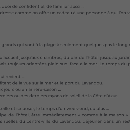
s quoi de confidentiel, de familier aussi …
adresse comme on offre un cadeau à une personne à qui l’on veu
us grands qui vont à la plage à seulement quelques pas le long
 d’accueil jusqu’aux chambres, du bar de l’hôtel jusqu’au jar
s toujours orientées plein sud, face à la mer. Le temps du 
qui revient …
itant de la vue sur la mer et le port du
Lavandou
.
 jours ou en arrière-saison …
emiers ou des derniers rayons de soleil de la
Côte d’Azur
.
seille et se poser, le temps d’un week-end, ou plus …
équipe de l’hôtel, être immédiatement « comme à la maison » 
les ruelles du centre-ville du Lavandou, déjeuner dans un res