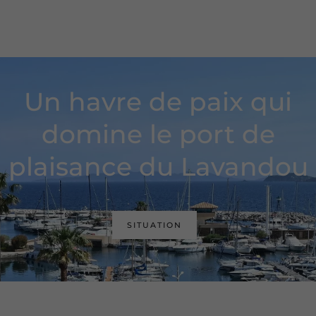
Un havre de paix qui
domine le port de
plaisance du Lavandou
SITUATION