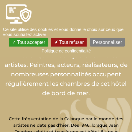
Accéder au contenu principal
Ce site utilise des cookies et vous donne le choix sur ceux que
vous souhaitez activer
Tout accepter
Tout refuser
Personnaliser
Le charme et la situation de l’Auberge de
Politique de confidentialité
la Calanque ont toujours séduit les
artistes. Peintres, acteurs, réalisateurs, de
nombreuses personnalités occupent
régulièrement les chambres de cet hôtel
de bord de mer.
Cette fréquentation de la Calanque par le monde des
artistes ne date pas d’hier. Dès
1946
, lorsque
Jean
Doering
achète et transforme cet hôtel, il a pour